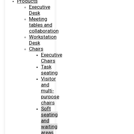
Products
Executive
Desk
Meeting
tables and
collaboration
Workstation
Desk
Chairs
Executive
Chairs
Task
seating
Visitor
and
multi-
purpose
chairs
Soft
seating
and
waiting
areas