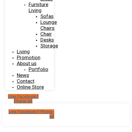
Furniture
Living
Sofas
Lounge
Chairs
Chair
Desks
Storage
Living
Promotion
About us
Portfolio
News
Contact
Online Store
Line
Facebook-f
Phone-alt
Line
Facebook-f
Phone-
alt