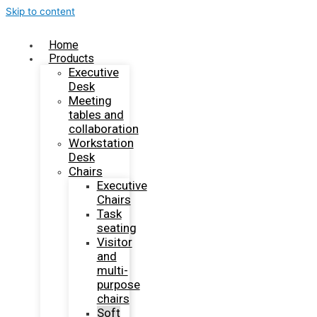
Skip to content
Home
Products
Executive
Desk
Meeting
tables and
collaboration
Workstation
Desk
Chairs
Executive
Chairs
Task
seating
Visitor
and
multi-
purpose
chairs
Soft