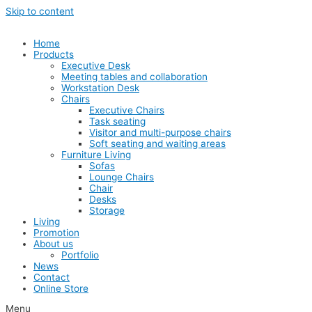
Skip to content
Home
Products
Executive Desk
Meeting tables and collaboration
Workstation Desk
Chairs
Executive Chairs
Task seating
Visitor and multi-purpose chairs
Soft seating and waiting areas
Furniture Living
Sofas
Lounge Chairs
Chair
Desks
Storage
Living
Promotion
About us
Portfolio
News
Contact
Online Store
Menu