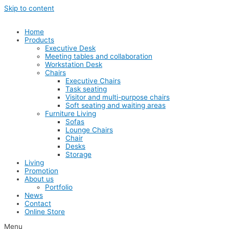
Skip to content
Home
Products
Executive Desk
Meeting tables and collaboration
Workstation Desk
Chairs
Executive Chairs
Task seating
Visitor and multi-purpose chairs
Soft seating and waiting areas
Furniture Living
Sofas
Lounge Chairs
Chair
Desks
Storage
Living
Promotion
About us
Portfolio
News
Contact
Online Store
Menu